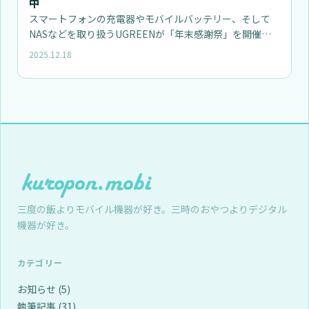
中
スマートフォンの充電器やモバイルバッテリー、そして
NASなどを取り扱うUGREENが「年末感謝祭」を開催中
です。 年末感…
2025.12.18
三度の飯よりモバイル機器が好き。三時のおやつよりデジタル
機器が好き。
カテゴリー
お知らせ
(5)
執筆記事
(31)