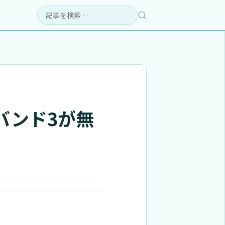
検索:
バンド3が無