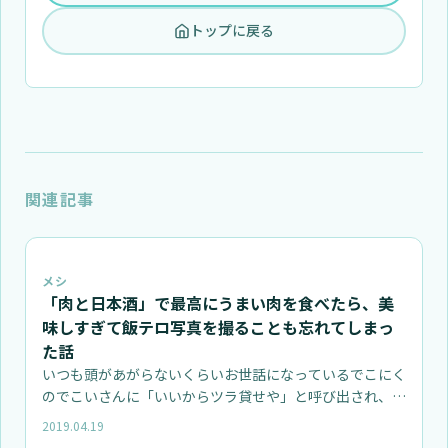
トップに戻る
関連記事
メシ
「肉と日本酒」で最高にうまい肉を食べたら、美
味しすぎて飯テロ写真を撮ることも忘れてしまっ
た話
いつも頭があがらないくらいお世話になっているでこにく
のでこいさんに「いいからツラ貸せや」と呼び出され、予
約しないと入れな…
2019.04.19