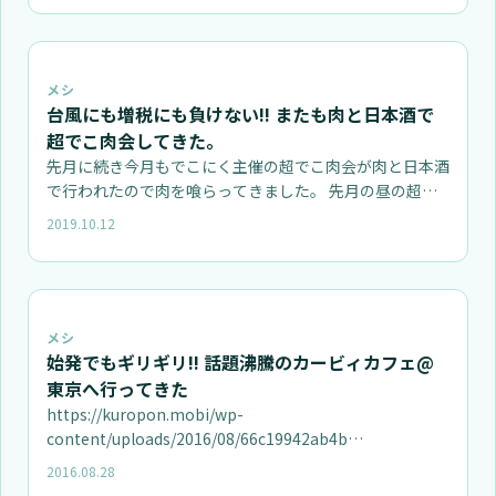
メシ
台風にも増税にも負けない!! またも肉と日本酒で
超でこ肉会してきた。
先月に続き今月もでこにく主催の超でこ肉会が肉と日本酒
で行われたので肉を喰らってきました。 先月の昼の超で
こ肉会の様子は以…
2019.10.12
メシ
始発でもギリギリ!! 話題沸騰のカービィカフェ@
東京へ行ってきた
https://kuropon.mobi/wp-
content/uploads/2016/08/66c19942ab4b…
2016.08.28