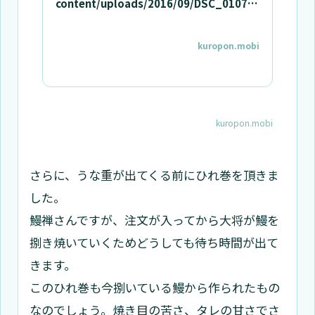
content/uploads/2016/09/DSC_0107.j
pg
kuropon.mobi
kuropon.mobi
さらに、うな重が出てくる前にひれ巻を頂きま
した。
鰻禅さんですが、注文が入ってから大将が鰻を
捌き焼いていくためどうしても待ち時間が出て
きます。
このひれ巻も今捌いている鰻から作られたもの
なのでしょう。焼き目の苦さ、タレの甘さでさ