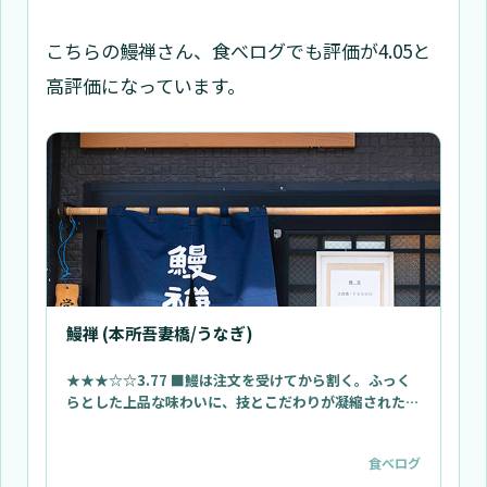
こちらの鰻禅さん、食べログでも評価が4.05と
高評価になっています。
鰻禅 (本所吾妻橋/うなぎ)
★★★☆☆3.77 ■鰻は注文を受けてから割く。ふっく
らとした上品な味わいに、技とこだわりが凝縮された下
町の名店 ■予算(昼):￥5,000～￥5,999
食べログ