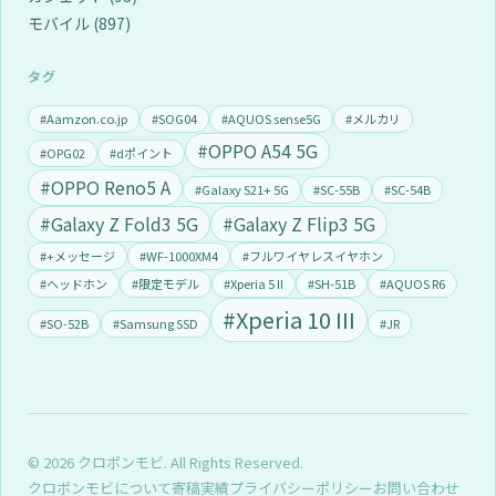
モバイル
(897)
タグ
#Aamzon.co.jp
#SOG04
#AQUOS sense5G
#メルカリ
#OPPO A54 5G
#OPG02
#dポイント
#OPPO Reno5 A
#Galaxy S21+ 5G
#SC-55B
#SC-54B
#Galaxy Z Fold3 5G
#Galaxy Z Flip3 5G
#+メッセージ
#WF-1000XM4
#フルワイヤレスイヤホン
#ヘッドホン
#限定モデル
#Xperia 5 II
#SH-51B
#AQUOS R6
#Xperia 10 III
#SO-52B
#Samsung SSD
#JR
© 2026 クロポンモビ. All Rights Reserved.
クロポンモビについて
寄稿実績
プライバシーポリシー
お問い合わせ