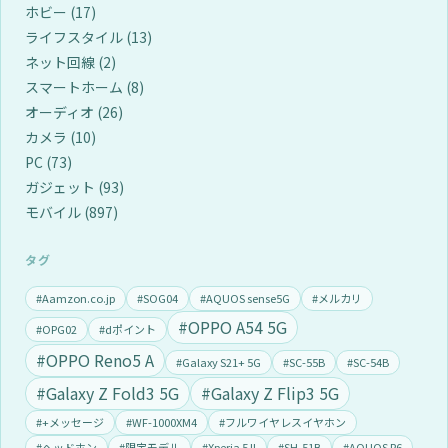
ホビー
(17)
ライフスタイル
(13)
ネット回線
(2)
スマートホーム
(8)
オーディオ
(26)
カメラ
(10)
PC
(73)
ガジェット
(93)
モバイル
(897)
タグ
#Aamzon.co.jp
#SOG04
#AQUOS sense5G
#メルカリ
#OPPO A54 5G
#OPG02
#dポイント
#OPPO Reno5 A
#Galaxy S21+ 5G
#SC-55B
#SC-54B
#Galaxy Z Fold3 5G
#Galaxy Z Flip3 5G
#+メッセージ
#WF-1000XM4
#フルワイヤレスイヤホン
#ヘッドホン
#限定モデル
#Xperia 5 II
#SH-51B
#AQUOS R6