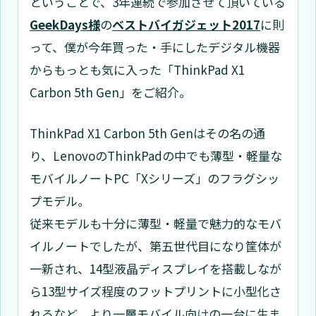
ということで、3年連続で参加させて頂いている
GeekDays様
の
ベストバイガジェット2017
に則
って、僕が今年買った・手にしたデジタル機器
からもっとも気に入った「ThinkPad X1
Carbon 5th Gen」をご紹介。
ThinkPad X1 Carbon 5th Genはその名の通
り、LenovoのThinkPadの中でも薄型・軽量な
モバイルノートPC「Xシリーズ」のフラグシッ
プモデル。
従来モデルも十分に薄型・軽量で魅力的なモバ
イルノートでしたが、第五世代目になり筐体が
一新され、14型液晶ディスプレイを搭載しなが
ら13型サイズ程度のフットプリントに小型化さ
れるなど、より一層モバイル向けの一台に生ま