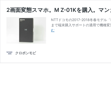
2画面変態スマホ。M Z-01Kを購入。
NTTドコモの2017-2018冬春モデ
まで端末購入サポートの適用で機種変
2
む
画
面
変
態
クロポンモビ
ス
マ
ホ。
M
Z-
01K
を
購
入。
マ
ン