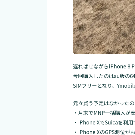
遅ればせながらiPhone 8 
今回購入したのはau版の6
SIMフリーとなり、Ymob
元々買う予定はなかったの
・月末でMNP一括購入が
・iPhone XでSuic
・iPhone XのGPS測位