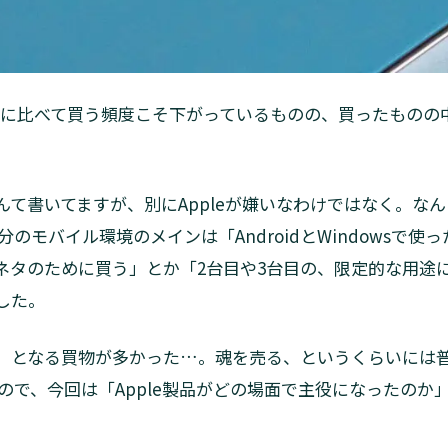
例年に比べて買う頻度こそ下がっているものの、買ったものの
。
なんて書いてますが、別にAppleが嫌いなわけではなく。なん
のモバイル環境のメインは「AndroidとWindowsで
記事ネタのために買う」とか「2台目や3台目の、限定的な用
でした。
役」となる買物が多かった…。魂を売る、というくらいには普
ので、今回は「Apple製品がどの場面で主役になったのか