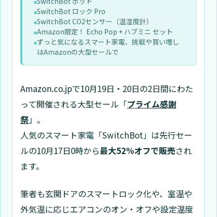
SwitchBot ボット
SwitchBot ロック Pro
SwitchBot CO2センサー（温湿度計）
Amazon限定！ Echo Pop + ハブミニ セット
ずっと気になるスマート家電、挑戦や買い増し
はAmazonの大型セールで
Amazon.co.jpで10月19日・20日の2日間にわた
って開催される大型セール「
プライム感謝
祭
」。
人気のスマート家電「SwitchBot」は
先行セー
ルの10月17日0時から
最大52%オフで販売
され
ます。
筆者も玄関ドアのスマートロック化や、室温や
外気温に応じエアコンのオン・オフや設定温度