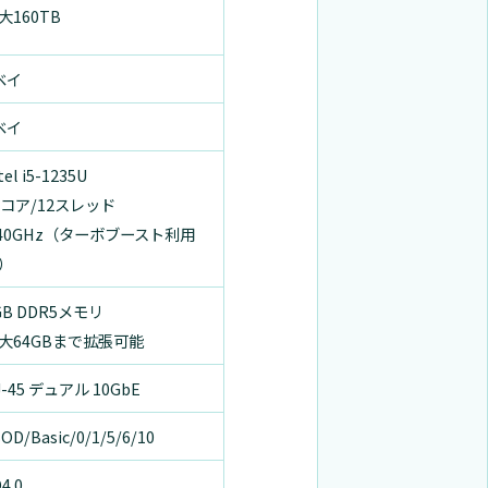
大160TB
ベイ
ベイ
tel i5-1235U
0コア/12スレッド
.40GHz（ターボブースト利用
）
GB DDR5メモリ
大64GBまで拡張可能
J-45 デュアル 10GbE
OD/Basic/0/1/5/6/10
4.0