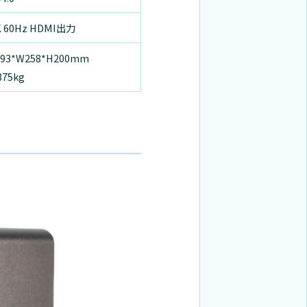
K 60Hz HDMI出力
293*W258*H200mm
375kg