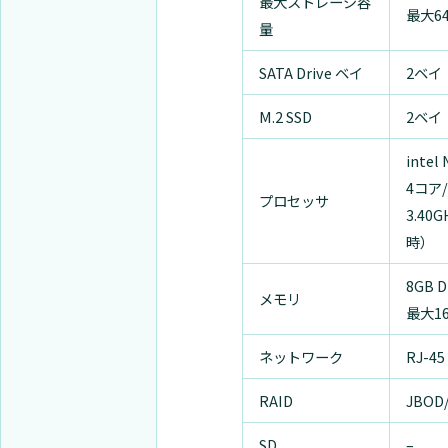
最大ストレージ容
最大6
量
SATA Drive ベイ
2ベイ
M.2 SSD
2ベイ
intel
4コア
プロセッサ
3.4
時）
8GB 
メモリ
最大1
ネットワーク
RJ-45
RAID
JBOD/
SD
–