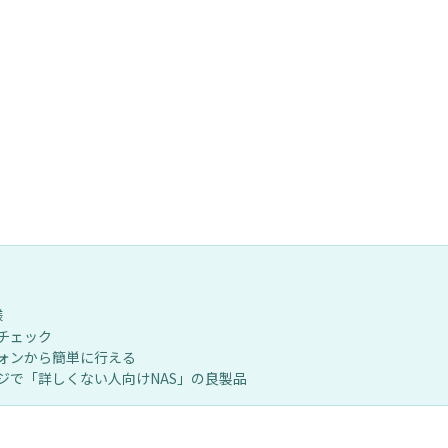
様
真でチェック
ォンから簡単に行える
ジで「詳しくない人向けNAS」の良製品