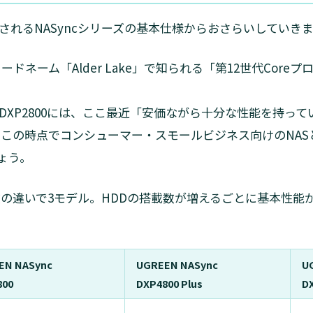
されるNASyncシリーズの基本仕様からおさらいしていき
コードネーム「Alder Lake」で知られる「第12世代Cor
XP2800には、ここ最近「安価ながら十分な性能を持ってい
り、この時点でコンシューマー・スモールビジネス向けのNA
ょう。
数の違いで3モデル。HDDの搭載数が増えるごとに基本性能
EN NASync
UGREEN NASync
U
800
DXP4800 Plus
D