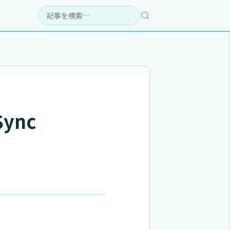
検索:
ync