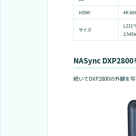
HDMI
4K 6
L231
サイズ
2.545
NASync DXP2
続いてDXP2800の外観