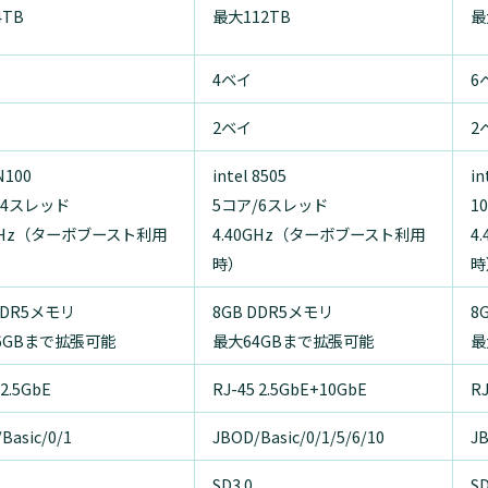
4TB
最大112TB
最
4ベイ
6
2ベイ
2
 N100
intel 8505
in
/4スレッド
5コア/6スレッド
1
0GHz（ターボブースト利用
4.40GHz（ターボブースト利用
4
時）
時
DDR5メモリ
8GB DDR5メモリ
8
6GBまで拡張可能
最大64GBまで拡張可能
最
 2.5GbE
RJ-45 2.5GbE+10GbE
R
Basic/0/1
JBOD/Basic/0/1/5/6/10
JB
SD3.0
SD