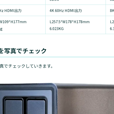
0Hz HDMI出力
4K 60Hz HDMI出力
8
*W109*H177mm
L257.5*W178*H178mm
L
kg
6.023KG
6.
800を写真でチェック
を写真でチェックしていきます。