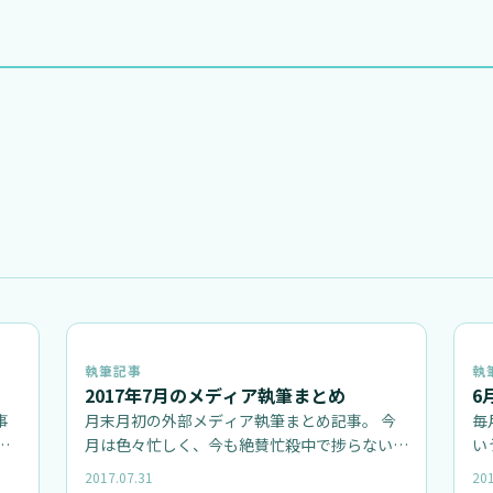
執筆記事
執
2017年7月のメディア執筆まとめ
6
事
月末月初の外部メディア執筆まとめ記事。 今
毎
半
月は色々忙しく、今も絶賛忙殺中で捗らない感
い
じですが。 エスマックス 発表会など…
に
2017.07.31
201