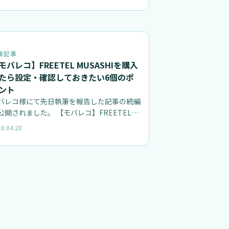
筆記事
モバレコ】FREETEL MUSASHIを購入
たら設定・確認しておきたい6個のポ
ント
バレコ様にて先日執筆を報告した記事の続編
公開されました。 【モバレコ】FREETELの
USASHIで二刀流の夢を見…
6.04.20