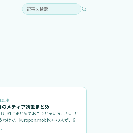
検索:
筆記事
月のメディア執筆まとめ
月月初にまとめておこうと思いました。 と
うわけで、kuropon.mobiの中の人が、6月
外部メディアで執筆した記…
7.07.03