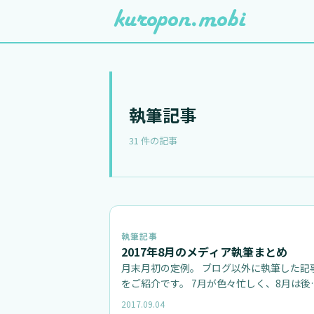
執筆記事
31 件の記事
執筆記事
2017年8月のメディア執筆まとめ
月末月初の定例。 ブログ以外に執筆した記
をご紹介です。 7月が色々忙しく、8月は後
暇に………と考えていたはずが、予想…
2017.09.04