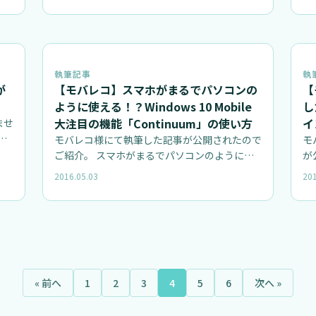
執筆記事
執
が
【モバレコ】スマホがまるでパソコンの
【
ように使える！？Windows 10 Mobile
し
大注目の機能「Continuum」の使い方
イ
ませ
ト
モバレコ様にて執筆した記事が公開されたので
モ
ご紹介。 スマホがまるでパソコンのように使
が
える！？Windows 10 Mob…
M
2016.05.03
201
« 前へ
1
2
3
4
5
6
次へ »