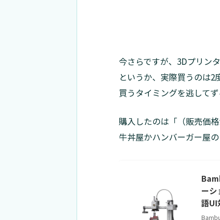
今さらですが、3Dプリン
というか、実際買うのは2
買うタイミングを逃してず
購入したのは「（販売価格
牛丼屋かハンバーガー屋の
Bam
ーシ
語UI
Bambu