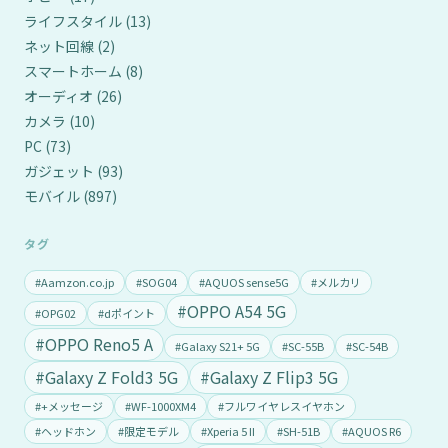
ライフスタイル
(13)
ネット回線
(2)
スマートホーム
(8)
オーディオ
(26)
カメラ
(10)
PC
(73)
ガジェット
(93)
モバイル
(897)
タグ
#Aamzon.co.jp
#SOG04
#AQUOS sense5G
#メルカリ
#OPPO A54 5G
#OPG02
#dポイント
#OPPO Reno5 A
#Galaxy S21+ 5G
#SC-55B
#SC-54B
#Galaxy Z Fold3 5G
#Galaxy Z Flip3 5G
#+メッセージ
#WF-1000XM4
#フルワイヤレスイヤホン
#ヘッドホン
#限定モデル
#Xperia 5 II
#SH-51B
#AQUOS R6