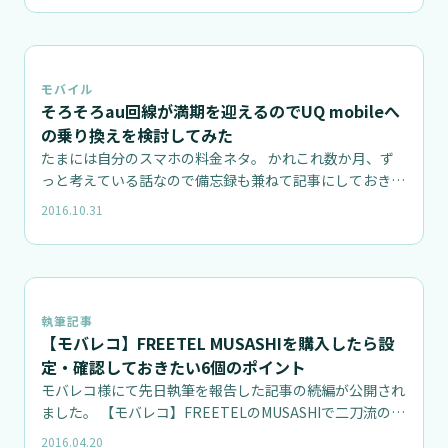
モバイル
そろそろau回線が満期を迎えるのでUQ mobileへ
の乗り換えを検討してみた
たまには自分のスマホの料金ネタ。 かれこれ数か月、ず
っと考えている話なので備忘録も兼ねて記事にしておきま
す。 多分似たよ…
2016.10.31
執筆記事
【モバレコ】FREETEL MUSASHIを購入したら設
定・確認しておきたい6個のポイント
モバレコ様にて先日執筆を報告した記事の続編が公開され
ました。 【モバレコ】FREETELのMUSASHIで二刀流の夢
を見…
2016.04.20